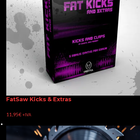
FatSaw Kicks & Extras
11,95
€
+IVA