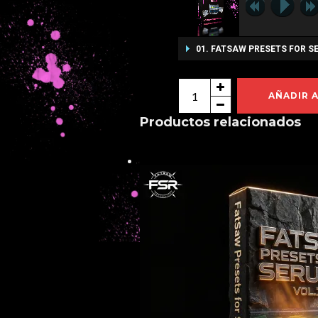
01. FATSAW PRESETS FOR S
FATSAW
AÑADIR 
PRESETS
Productos relacionados
FOR
SERUM
VOL.1
cantidad