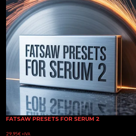
FATSAW PRESETS FOR SERUM 2
29,95
€
+IVA