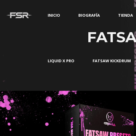
INICIO
BIOGRAFÍA
TIENDA
FATSA
LIQUID X PRO
FATSAW KICKDRUM
ESETS FOR SERUM VOL.1***
ESETS FOR SERUM VOL.1***