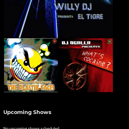
Upcoming Shows
No upcoming shows scheduled