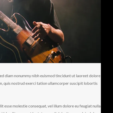
 sed diam nonummy nibh euismod tincidunt ut laoreet dolore
 quis nostrud exerci tation ullamcorper suscipit lobortis
lit esse molestie consequat, vel illum dolore eu feugiat nulla