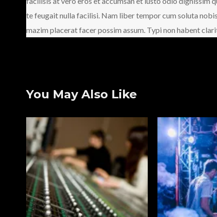
facilisis at vero eros et accumsan et iusto odio dignissim 
te feugait nulla facilisi. Nam liber tempor cum soluta nob
mazim placerat facer possim assum. Typi non habent clarita
You May Also Like