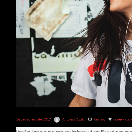
16 de febrero de 2017
Antonio Ogalla
Review
review
,
roc
Vestibulum purus quam, scelerisque ut, mollis sed, nonumm