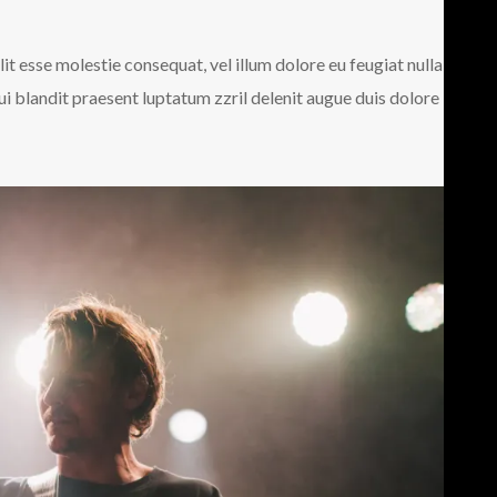
lit esse molestie consequat, vel illum dolore eu feugiat nulla
qui blandit praesent luptatum zzril delenit augue duis dolore