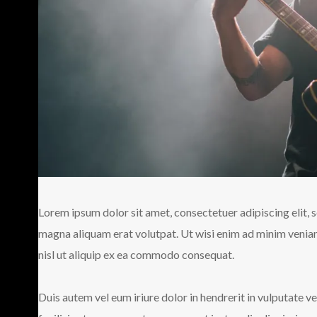
Lorem ipsum dolor sit amet, consectetuer adipiscing elit,
magna aliquam erat volutpat. Ut wisi enim ad minim veniam,
nisl ut aliquip ex ea commodo consequat.
Duis autem vel eum iriure dolor in hendrerit in vulputate ve