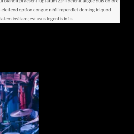
qui blandit praesent luptatum zzril delenit augue duis dolore
is eleifend option congue nihil imperdiet doming id quod
tem insitam; est usus legentis in iis