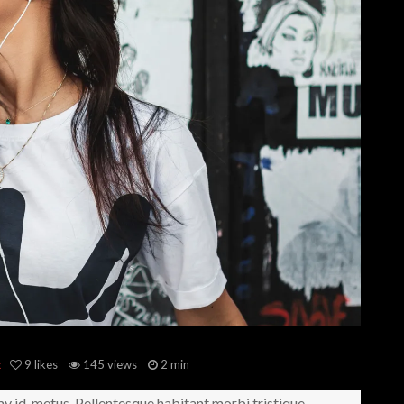
9
likes
145 views
2 min
k
y id, metus. Pellentesque habitant morbi tristique