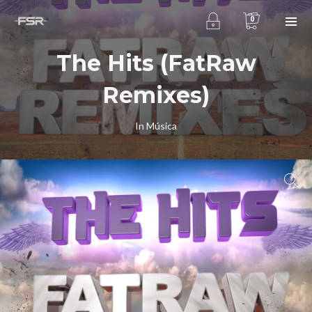
0
The Hits (FatRaw
Remixes)
In
Música