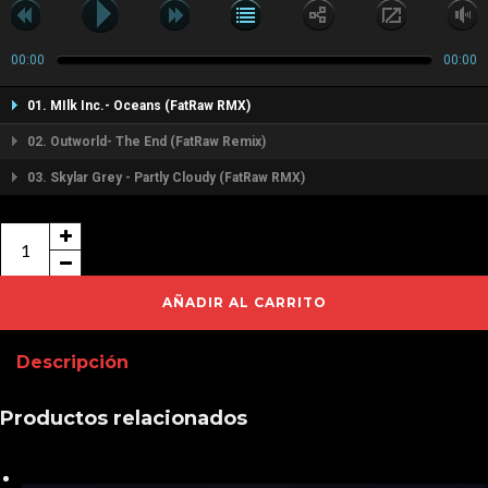
00:00
00:00
01. MIlk Inc.- Oceans (FatRaw RMX)
02. Outworld- The End (FatRaw Remix)
03. Skylar Grey - Partly Cloudy (FatRaw RMX)
The
Hits
(FatRaw
AÑADIR AL CARRITO
Remixes)
Descripción
cantidad
Productos relacionados