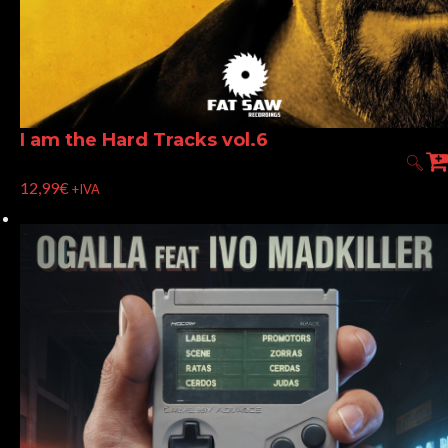
I am the Hard Tracks vol.6
12,99
€
+IVA