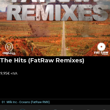
The Hits (FatRaw Remixes)
9,95
€
+IVA
01. MIlk Inc.- Oceans (FatRaw RMX)