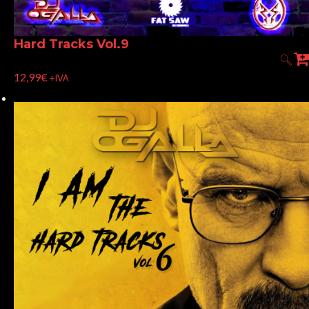
Hard Tracks Vol.9
12,99
€
+IVA