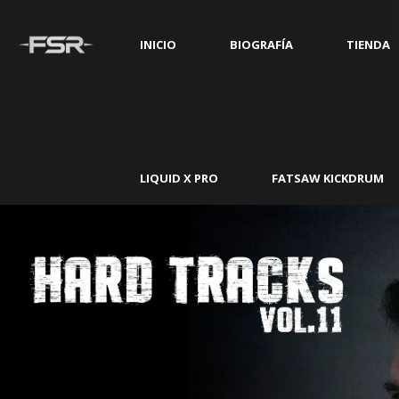
INICIO
BIOGRAFÍA
TIENDA
LIQUID X PRO
FATSAW KICKDRUM
D-19***
D-19***