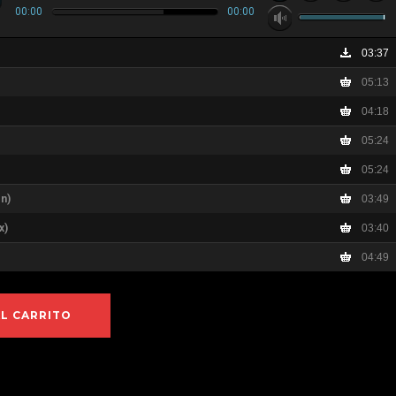
00:00
00:00
03:37
05:13
04:18
05:24
05:24
on)
03:49
x)
03:40
04:49
AL CARRITO