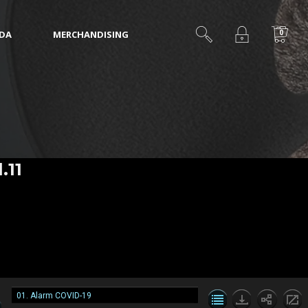
0
IDA
MERCHANDISING
.11
01. Alarm COVID-19