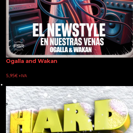
Ogalla and Wakan
5,95
€
+IVA