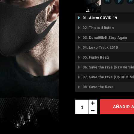
01. Alarm COVID-19
02. This is 4 listen
03. Donu00b4t Stop Again
04. Loko Track 2010
05. Funky Beats
06. Save the rave (Raw versi
07. Save the rave (Up BPM Mi
08. Save the Rave
Hard
AÑADIR 
Tracks
Vol.11
cantidad