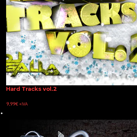
Hard Tracks vol.2
9,99
€
+IVA