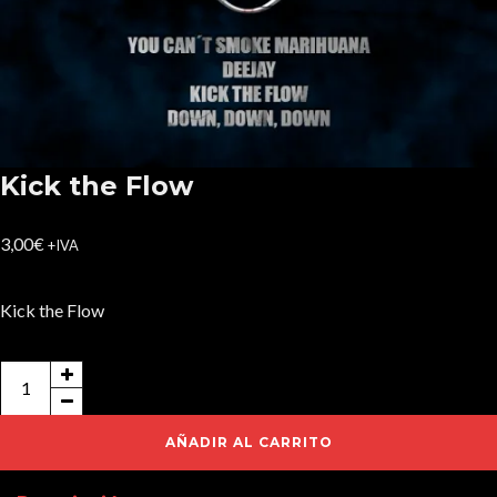
Kick the Flow
3,00
€
+IVA
Kick the Flow
Kick
the
Flow
AÑADIR AL CARRITO
cantidad