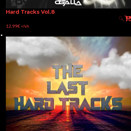
Hard Tracks Vol.8
12,99
€
+IVA