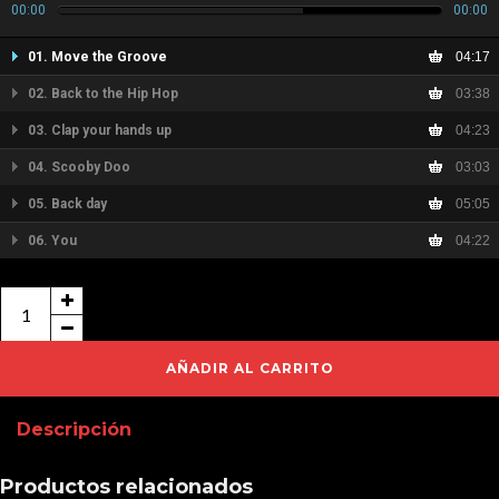
00:00
00:00
01. Move the Groove
04:17
02. Back to the Hip Hop
03:38
03. Clap your hands up
04:23
04. Scooby Doo
03:03
05. Back day
05:05
06. You
04:22
Hard
Tracks
vol.5
AÑADIR AL CARRITO
cantidad
Descripción
Productos relacionados