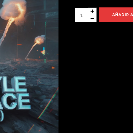
KevinStyle-
AÑADIR 
StrikeFace
(Ogalla
Rmx)
WAV
cantidad