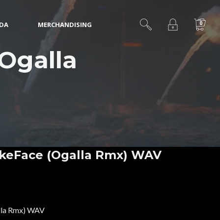
0
IDA
MERCHANDISING
(Ogalla
rikeFace (Ogalla Rmx) WAV
alla Rmx) WAV