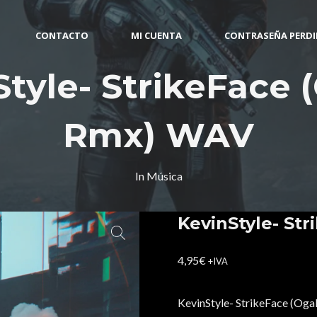
CONTACTO
MI CUENTA
CONTRASEÑA PERD
tyle- StrikeFace 
Rmx) WAV
In
Música
KevinStyle- St
4,95
€
+IVA
KevinStyle- StrikeFace (Og