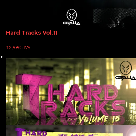
Hard Tracks Vol.11
12,99
€
+IVA