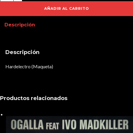
cantidad
AÑADIR AL CARRITO
Descripción
Descripción
Hardelectro (Maqueta)
Productos relacionados