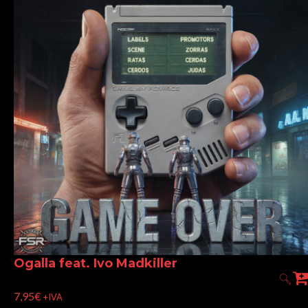
Ogalla feat. Ivo Madkiller
7,95
€
+IVA