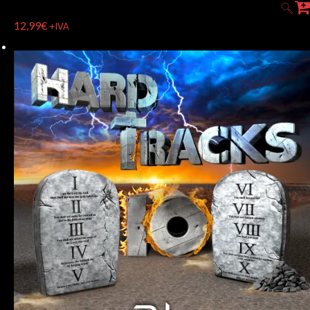
12,99
€
+IVA