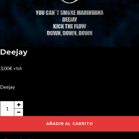
Deejay
3,00
€
+IVA
Deejay
Deejay
cantidad
AÑADIR AL CARRITO