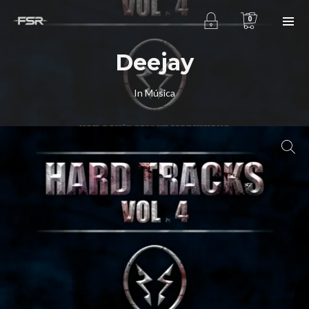
0
Deejay
In
Música