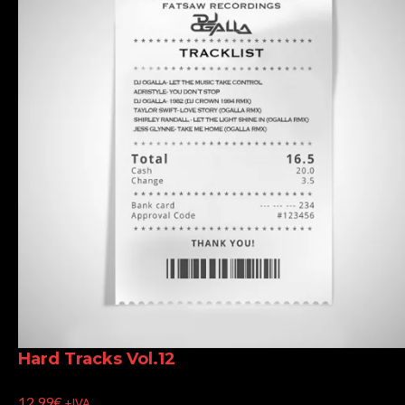
Hard Tracks Vol.12
12,99
€
+IVA