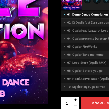
01. Demo Dance Compilation
02. Dj Ogalla feat Zara Larss
03. Ogalla feat. Lazzard- Love
04. Ogalla presents Daravan- 
05. Ogalla- FireWorks
06. Ogalla- Take me home
07. Love Story (Ogalla RMX)
08. Ogalla- Before you go
09. Head Above Water (Ogall
10. My destiny (Ogalla rmx)
Dance
AÑADIR 
Compilation