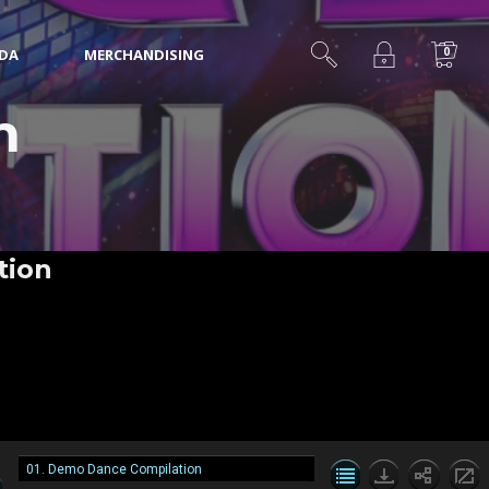
0
IDA
MERCHANDISING
n
tion
01. Demo Dance Compilation