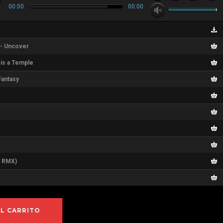
00:00
00:00
on- Uncover
 is a Temple
Fantasy
a RMX)
AL CARRITO