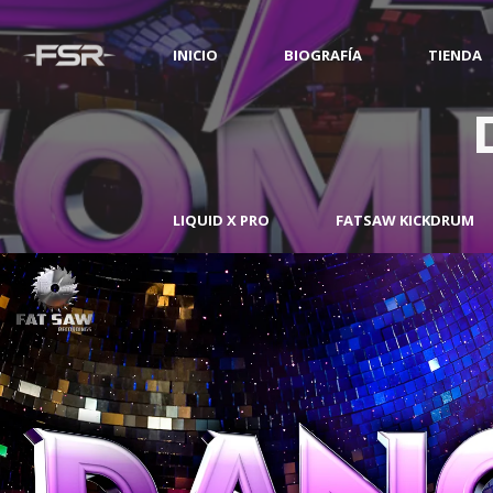
INICIO
BIOGRAFÍA
TIENDA
LIQUID X PRO
FATSAW KICKDRUM
 Compilation***
 Compilation***