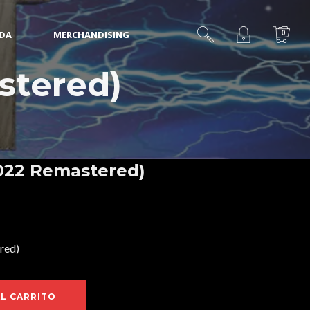
0
IDA
MERCHANDISING
stered)
022 Remastered)
red)
AL CARRITO