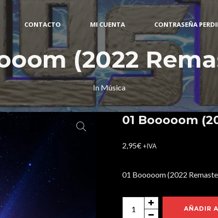
CONTACTO
MI CUENTA
CONTRASEÑA PERD
ooom (2022 Rema
In
Música
01 Booooom (2
2,95
€
+IVA
01 Booooom (2022 Remaste
01
AÑADIR 
Booooom