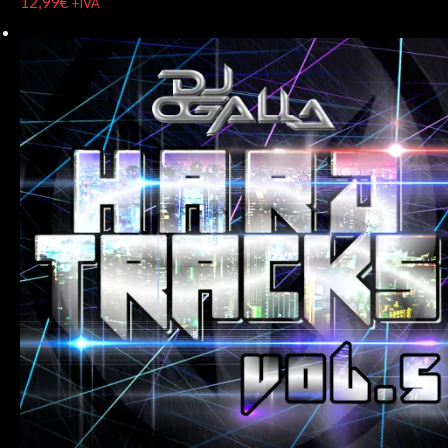
12,99
€
+IVA