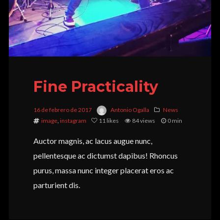
Fine Practicality
16 de febrero de 2017
Antonio Ogalla
News
image
,
instagram
11
likes
84 views
0 min
Auctor magnis, ac lacus augue nunc,
pellentesque ac dictumst dapibus! Rhoncus
purus, massa nunc integer placerat eros ac
parturient dis.