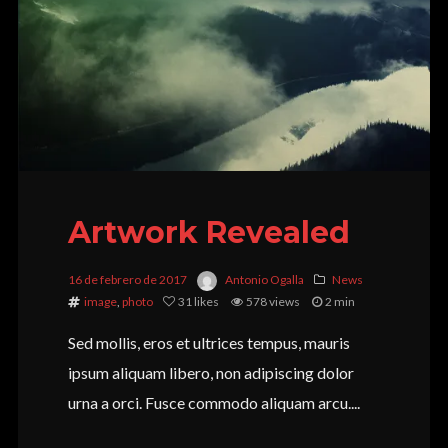
Artwork Revealed
16 de febrero de 2017
Antonio Ogalla
News
image
,
photo
31
likes
578 views
2 min
Sed mollis, eros et ultrices tempus, mauris
ipsum aliquam libero, non adipiscing dolor
urna a orci. Fusce commodo aliquam arcu....