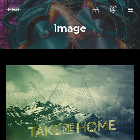
0
image