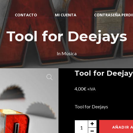
CONTACTO
MI CUENTA
CONTRASEÑA PERD
Tool for Deejays
In
Música
Tool for Deejay
4,00
€
+IVA
Tool for Deejays
Tool
AÑADIR 
for