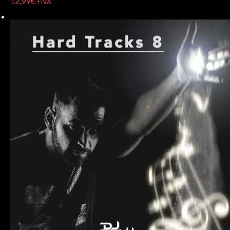
12,99
€
+IVA