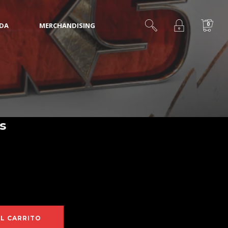
0
IDA
MERCHANDISING
s
AL CARRITO