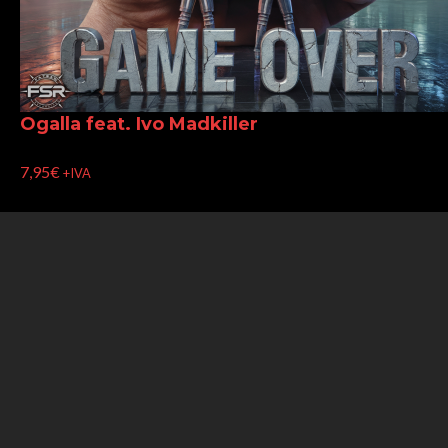
Ogalla feat. Ivo Madkiller
7,95
€
+IVA