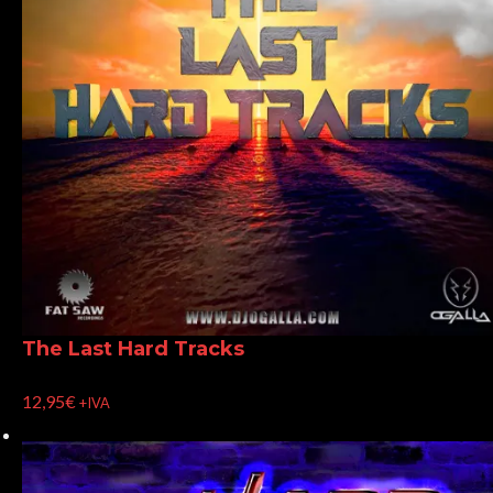
The Last Hard Tracks
12,95
€
+IVA