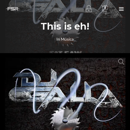
0
This is eh!
In
Música