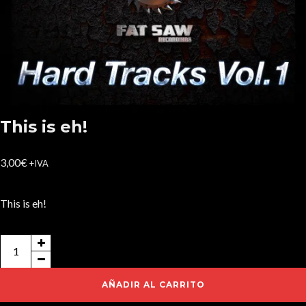
This is eh!
3,00
€
+IVA
This is eh!
This
is
eh!
AÑADIR AL CARRITO
cantidad