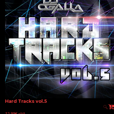
Hard Tracks vol.5
12,99
€
+IVA