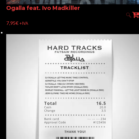
Ogalla feat. Ivo Madkiller
7,95
€
+IVA