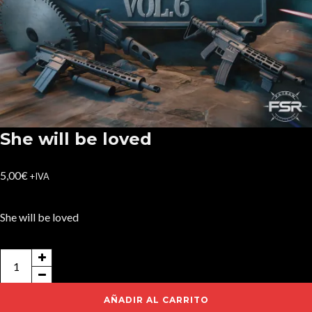
She will be loved
5,00
€
+IVA
She will be loved
She
will
be
AÑADIR AL CARRITO