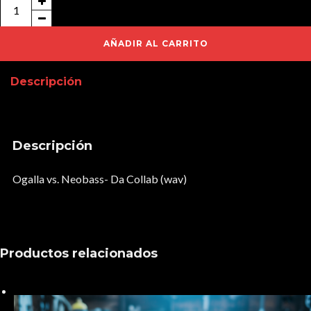
Ogalla
vs.
Neobass-
AÑADIR AL CARRITO
Da
Descripción
Collab
(wav)
cantidad
Descripción
Ogalla vs. Neobass- Da Collab (wav)
Productos relacionados