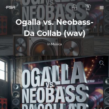
0
Ogalla vs. Neobass-
Da Collab (wav)
In
Música