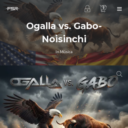
0
Ogalla vs. Gabo-
Noisinchi
In
Música