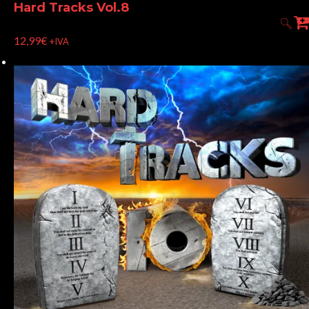
Hard Tracks Vol.8
12,99
€
+IVA