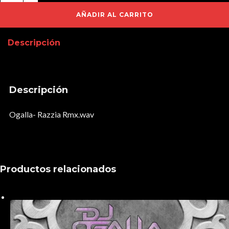
Rmx.wav
AÑADIR AL CARRITO
cantidad
Descripción
Descripción
Ogalla- Razzia Rmx.wav
Productos relacionados