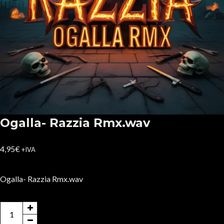
Ogalla- Razzia Rmx.wav
4,95
€
+IVA
Ogalla- Razzia Rmx.wav
Ogalla-
Razzia