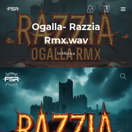
0
Ogalla- Razzia
Rmx.wav
In
Música