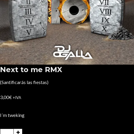
Next to me RMX
(Santificarás las fiestas)
3,00
€
+IVA
I´m tweking
Next