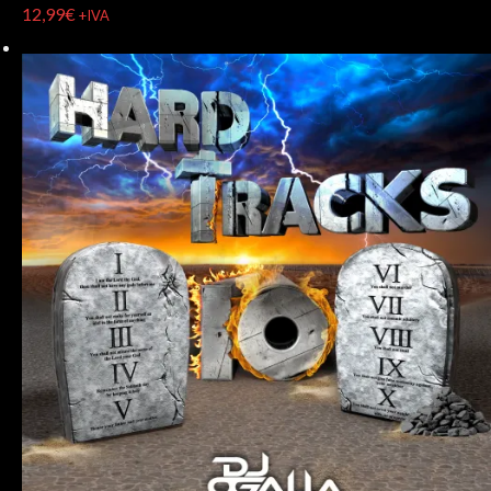
12,99
€
+IVA