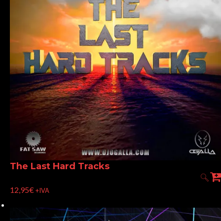
The Last Hard Tracks
12,95
€
+IVA