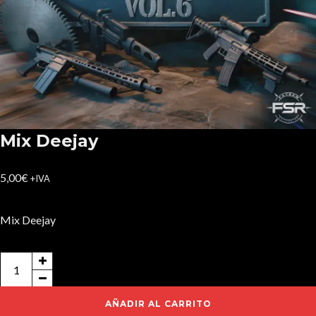
Mix Deejay
5,00
€
+IVA
Mix Deejay
Mix
Deejay
cantidad
AÑADIR AL CARRITO