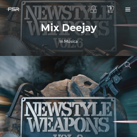
0
Mix Deejay
In
Música