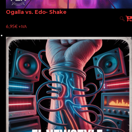
Ogalla vs. Edo- Shake
6,95
€
+IVA