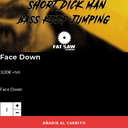
Face Down
3,00
€
+IVA
Face Down
Face
Down
cantidad
AÑADIR AL CARRITO