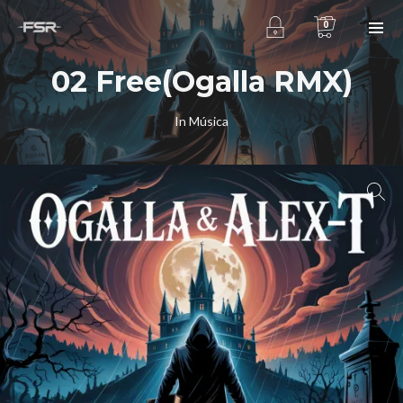
0
02 Free(Ogalla RMX)
In
Música