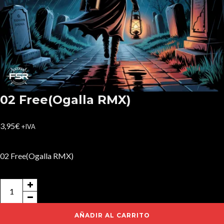
02 Free(Ogalla RMX)
3,95
€
+IVA
02 Free(Ogalla RMX)
02
Free(Ogalla
RMX)
AÑADIR AL CARRITO