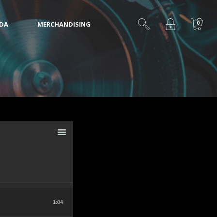
0
IDA
MERCHANDISING
1:04