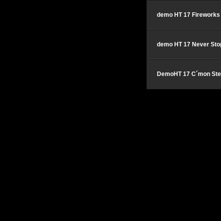
demo HT 17 Fireworks
demo HT 17 Never Sto
DemoHT 17 C´mon St